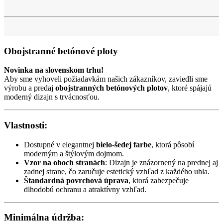
Obojstranné betónové ploty
Novinka na slovenskom trhu!
Aby sme vyhoveli požiadavkám našich zákazníkov, zaviedli sme
výrobu a predaj
obojstranných betónových plotov
, ktoré spájajú
moderný dizajn s trvácnosťou.
Vlastnosti:
Dostupné v elegantnej
bielo-šedej farbe
, ktorá pôsobí
moderným a štýlovým dojmom.
Vzor na oboch stranách
: Dizajn je znázornený na prednej aj
zadnej strane, čo zaručuje estetický vzhľad z každého uhla.
Štandardná povrchová úprava
, ktorá zabezpečuje
dlhodobú ochranu a atraktívny vzhľad.
Minimálna údržba: