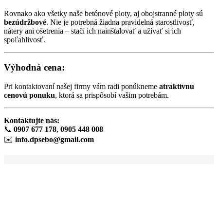
Rovnako ako všetky naše betónové ploty, aj obojstranné ploty sú
bezúdržbové
. Nie je potrebná žiadna pravidelná starostlivosť,
nátery ani ošetrenia – stačí ich nainštalovať a užívať si ich
spoľahlivosť.
Výhodná cena:
Pri kontaktovaní našej firmy vám radi ponúkneme
atraktívnu
cenovú ponuku
, ktorá sa prispôsobí vašim potrebám.
Kontaktujte nás:
📞
0907 677 178
,
0905 448 008
✉️
info.dpsebo@gmail.com