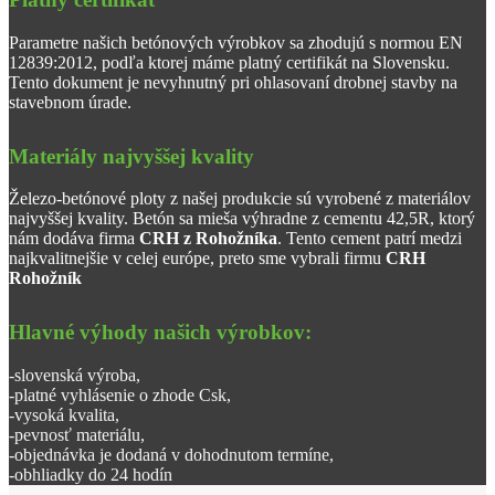
Parametre našich betónových výrobkov sa zhodujú s normou EN
12839:2012, podľa ktorej máme platný certifikát na Slovensku.
Tento dokument je nevyhnutný pri ohlasovaní drobnej stavby na
stavebnom úrade.
Materiály najvyššej kvality
Železo-betónové ploty z našej produkcie sú vyrobené z materiálov
najvyššej kvality. Betón sa mieša výhradne z cementu 42,5R, ktorý
nám dodáva firma
CRH z Rohožníka
. Tento cement patrí medzi
najkvalitnejšie v celej európe, preto sme vybrali firmu
CRH
Rohožník
Hlavné výhody našich výrobkov:
-slovenská výroba,
-platné vyhlásenie o zhode Csk,
-vysoká kvalita,
-pevnosť materiálu,
-objednávka je dodaná v dohodnutom termíne,
-obhliadky do 24 hodín