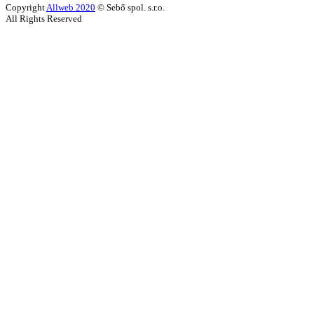
Copyright
Allweb 2020
© Sebő spol. s.r.o.
All Rights Reserved
Úvodná stránka
O firme
Betónové ploty
Jednostranné betónové ploty