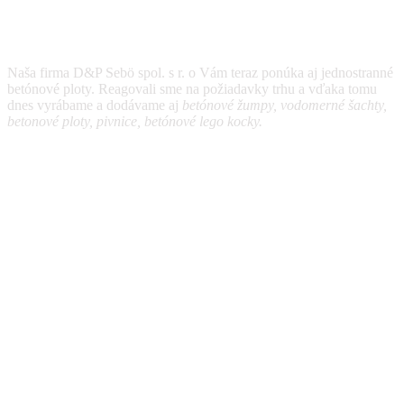
O FIRME:
Naša firma D&P Sebö spol. s r. o Vám teraz ponúka aj jednostranné
betónové ploty. Reagovali sme na požiadavky trhu a vďaka tomu
dnes vyrábame a dodávame aj
betónové žumpy, vodomerné šachty,
betonové ploty, pivnice, betónové lego kocky.